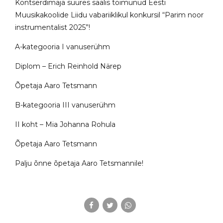
Kontserdimaja suures saalis toimunud Eesti
Muusikakoolide Liidu vabariiklikul konkursil “Parim noor
instrumentalist 2025”!
A-kategooria I vanuserühm
Diplom – Erich Reinhold Närep
Õpetaja Aaro Tetsmann
B-kategooria III vanuserühm
II koht – Mia Johanna Rohula
Õpetaja Aaro Tetsmann
Palju õnne õpetaja Aaro Tetsmannile!