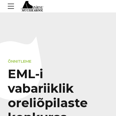
ÕNNITLEME
EML-i
vabariiklik
oreliõpilaste