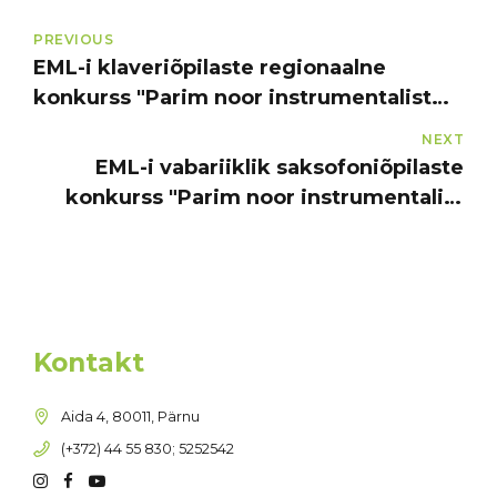
PREVIOUS
EML-i klaveriõpilaste regionaalne
konkurss "Parim noor instrumentalist
2025"
NEXT
EML-i vabariiklik saksofoniõpilaste
konkurss "Parim noor instrumentalist
2025"
Kontakt
Aida 4, 80011, Pärnu
(+372) 44 55 830; 5252542