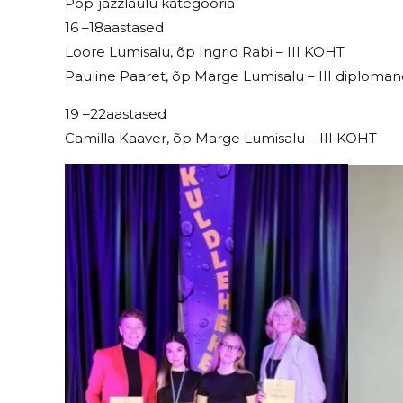
Pop-jazzlaulu kategooria
16 –18aastased
Loore Lumisalu, õp Ingrid Rabi – III KOHT
Pauline Paaret, õp Marge Lumisalu – III diploma
19 –22aastased
Camilla Kaaver, õp Marge Lumisalu – III KOHT