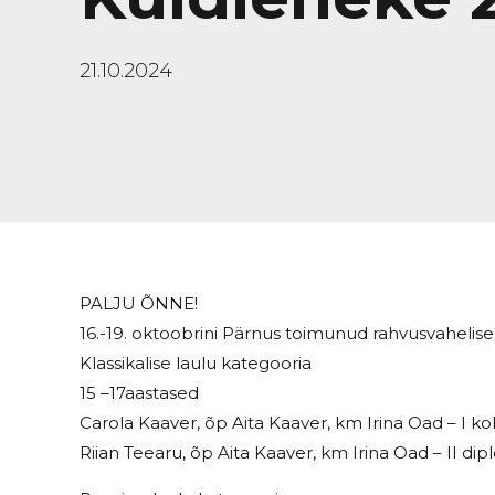
21.10.2024
PALJU ÕNNE!
16.-19. oktoobrini Pärnus toimunud rahvusvahelis
Klassikalise laulu kategooria
15 –17aastased
Carola Kaaver, õp Aita Kaaver, km Irina Oad – I ko
Riian Teearu, õp Aita Kaaver, km Irina Oad – II d