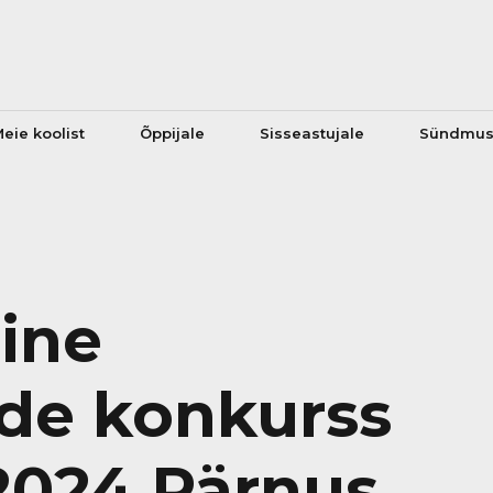
eie koolist
Õppijale
Sisseastujale
Sündmu
ine
ide konkurss
2024 Pärnus