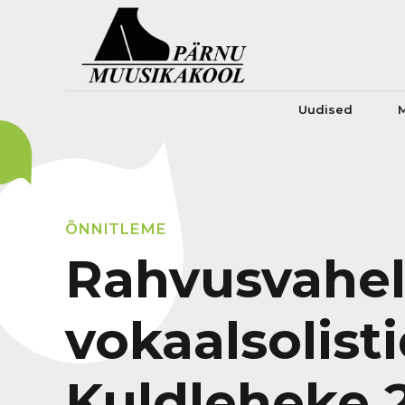
Uudised
M
ÕNNITLEME
Rahvusvahel
vokaalsolist
Kuldleheke 