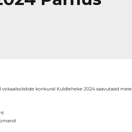
el vokaalsolistide konkursil Kuldleheke 2024 saavutasid me
ht
iplomand